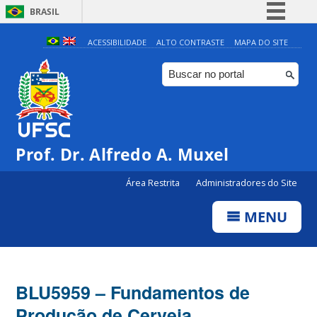
BRASIL
Simplifique!
ACESSIBILIDADE
ALTO CONTRASTE
MAPA DO SITE
Comunica BR
Participe
Acesso à informação
Legislação
Prof. Dr. Alfredo A. Muxel
Canais
Área Restrita
Administradores do Site
MENU
BLU5959 – Fundamentos de
Produção de Cerveja