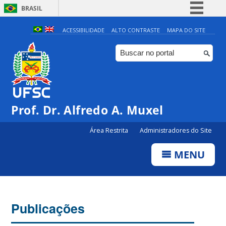
BRASIL
Simplifique!
ACESSIBILIDADE
ALTO CONTRASTE
MAPA DO SITE
Comunica BR
Participe
Acesso à informação
Legislação
Prof. Dr. Alfredo A. Muxel
Canais
Área Restrita
Administradores do Site
MENU
Publicações