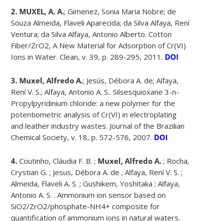
2. MUXEL, A. A.
; Gimenez, Sonia Maria Nobre; de
Souza Almeida, Flaveli Aparecida; da Silva Alfaya, Rení
Ventura; da Silva Alfaya, Antonio Alberto. Cotton
Fiber/ZrO2, A New Material for Adsorption of Cr(VI)
Ions in Water. Clean, v. 39, p. 289-295, 2011.
DOI
3. Muxel, Alfredo A.
; Jesús, Débora A. de; Alfaya,
Rení V. S.; Alfaya, Antonio A. S.. Silsesquioxane 3-n-
Propylpyridinium chloride: a new polymer for the
potentiometric analysis of Cr(VI) in electroplating
and leather industry wastes. Journal of the Brazilian
Chemical Society, v. 18, p. 572-576, 2007.
DOI
4.
Coutinho, Cláudia F. B. ;
Muxel, Alfredo A.
; Rocha,
Crystian G. ; Jesus, Débora A. de ; Alfaya, Rení V. S. ;
Almeida, Flaveli A. S. ; Gushikem, Yoshitaka ; Alfaya,
Antonio A. S. . Ammonium ion sensor based on
SiO2/ZrO2/phosphate-NH4+ composite for
quantification of ammonium ions in natural waters.